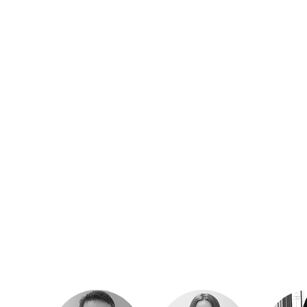
Accueil
Nos services
Équipe
Honoraires
Ils parlen
NCY