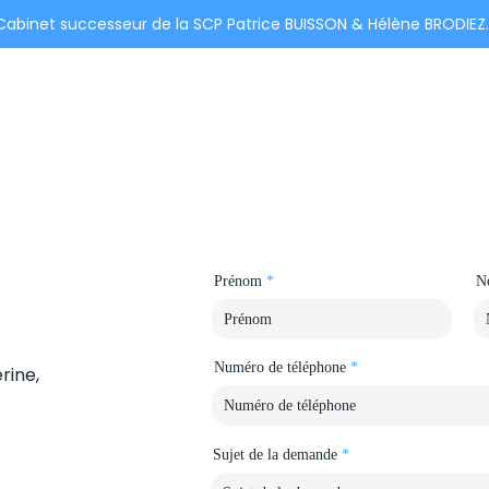
Cabinet successeur de la SCP Patrice BUISSON & Hélène BRODIEZ.
ciés
Accueil
Nos services
Équipe
Honoraires
Ils 
!
Prénom
N
Numéro de téléphone
rine,
Sujet de la demande