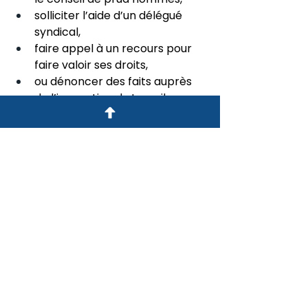
solliciter l’aide d’un délégué 
syndical,
faire appel à un recours pour 
faire valoir ses droits,
ou dénoncer des faits auprès 
de l’inspection du travail.
Le licenciement doit être justifié et 
reposer sur une cause réelle, 
comme l’impose 
l’article L1235-3-1 
du Code du travail.
Les erreurs à éviter en tant 
qu’employeur
L’employeur doit :