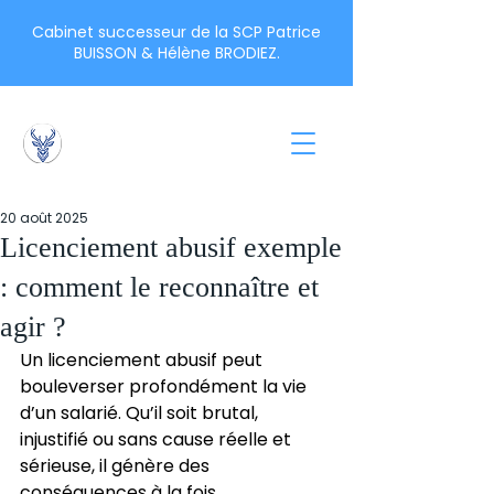
Cabinet successeur de la SCP Patrice
BUISSON & Hélène BRODIEZ.
Bauer Mouton &
Associés
20 août 2025
Licenciement abusif exemple
: comment le reconnaître et
agir ?
Un licenciement abusif peut 
bouleverser profondément la vie 
d’un salarié. Qu’il soit brutal, 
injustifié ou sans cause réelle et 
sérieuse, il génère des 
conséquences à la fois 