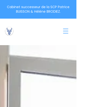
Cabinet successeur de la SCP Patrice
BUISSON & Hélène BRODIEZ.
Bauer Mouton &
Associés